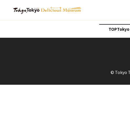
TOP
Tokyo
© Tokyo 