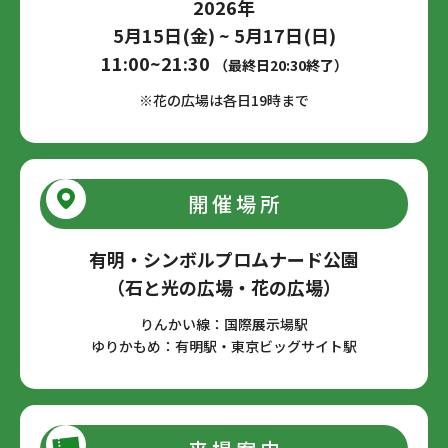
2026
年
5
月
15
日(金)
~
5
月
17
日(日)
11:00
~
21:30
（最終日20:30終了）
※花の広場は各日19時まで
開催場所
有明・シンボルプロムナード公園
（石と光の広場・花の広場）
りんかい線：国際展示場駅
ゆりかもめ：有明駅・東京ビッグサイト駅