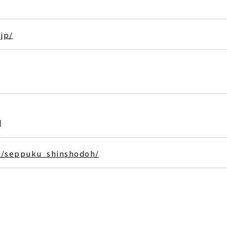
jp/
日
m/seppuku_shinshodoh/